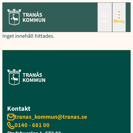
Hoppa
till
innehåll
Sök
Meny
Inget innehåll hittades.
Kontakt
tranas_kommun@tranas.se
0140 - 681 00