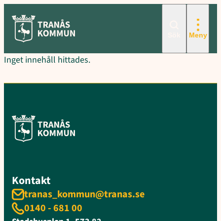
Hoppa
till
innehåll
Sök
Meny
Inget innehåll hittades.
Kontakt
tranas_kommun@tranas.se
0140 - 681 00