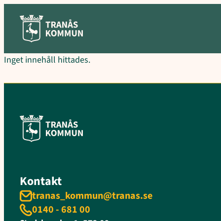
Hoppa
till
innehåll
Inget innehåll hittades.
Kontakt
tranas_kommun@tranas.se
0140 - 681 00