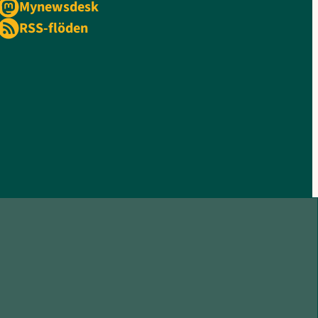
Mynewsdesk
RSS-flöden