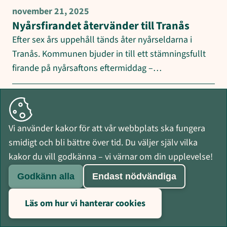
november 21, 2025
Nyårsfirandet återvänder till Tranås
Efter sex års uppehåll tänds åter nyårseldarna i
Tranås. Kommunen bjuder in till ett stämningsfullt
firande på nyårsaftons eftermiddag –…
november 17, 2025
Ny digital rutin gör det enklare att få
information om slamtömning
Vi använder kakor för att vår webbplats ska fungera
Tranås kommun inför nu en ny, digital rutin för
smidigt och bli bättre över tid. Du väljer själv vilka
avisering inför slamtömning. För dig som
kakor du vill godkänna – vi värnar om din upplevelse!
fastighetsägare innebär det att du…
Godkänn alla
Endast nödvändiga
november 11, 2025
Läs om hur vi hanterar cookies
Kommunfullmäktiges beslut i korthet