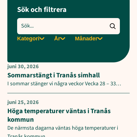
Sök och filtrera
Sök
nyheter
Filtrera
Filtrera
Filtrera
Kategori
År
Månader
på
på
på
kategori
år
månad
juni 30, 2026
Sommarstängt i Tranås simhall
I sommar stänger vi några veckor Vecka 28 – 33…
juni 25, 2026
Höga temperaturer väntas i Tranås
kommun
De närmsta dagarna väntas höga temperaturer i
Tranås kommun.