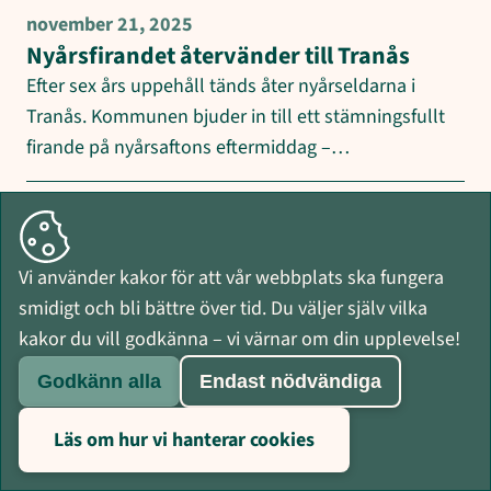
november 21, 2025
Nyårsfirandet återvänder till Tranås
Efter sex års uppehåll tänds åter nyårseldarna i
Tranås. Kommunen bjuder in till ett stämningsfullt
firande på nyårsaftons eftermiddag –…
november 17, 2025
Ny digital rutin gör det enklare att få
information om slamtömning
Vi använder kakor för att vår webbplats ska fungera
Tranås kommun inför nu en ny, digital rutin för
smidigt och bli bättre över tid. Du väljer själv vilka
avisering inför slamtömning. För dig som
kakor du vill godkänna – vi värnar om din upplevelse!
fastighetsägare innebär det att du…
Godkänn alla
Endast nödvändiga
november 11, 2025
Läs om hur vi hanterar cookies
Kommunfullmäktiges beslut i korthet