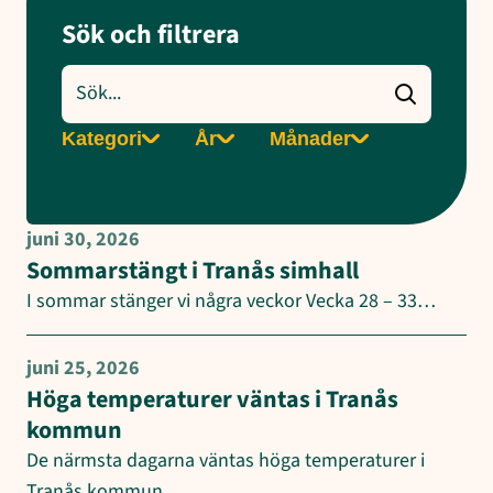
Sök och filtrera
Sök
nyheter
Filtrera
Filtrera
Filtrera
Kategori
År
Månader
på
på
på
kategori
år
månad
juni 30, 2026
Sommarstängt i Tranås simhall
I sommar stänger vi några veckor Vecka 28 – 33…
juni 25, 2026
Höga temperaturer väntas i Tranås
kommun
De närmsta dagarna väntas höga temperaturer i
Tranås kommun.