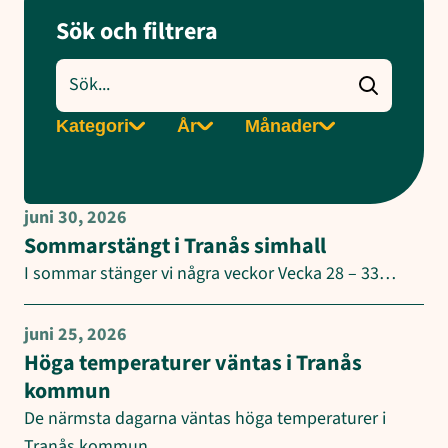
Sök och filtrera
Sök
nyheter
Filtrera
Filtrera
Filtrera
Kategori
År
Månader
på
på
på
kategori
år
månad
juni 30, 2026
Sommarstängt i Tranås simhall
I sommar stänger vi några veckor Vecka 28 – 33…
juni 25, 2026
Höga temperaturer väntas i Tranås
kommun
De närmsta dagarna väntas höga temperaturer i
Tranås kommun.