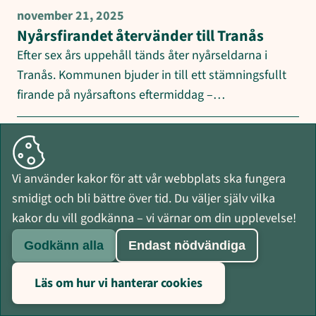
november 21, 2025
Nyårsfirandet återvänder till Tranås
Efter sex års uppehåll tänds åter nyårseldarna i
Tranås. Kommunen bjuder in till ett stämningsfullt
firande på nyårsaftons eftermiddag –…
november 17, 2025
Ny digital rutin gör det enklare att få
information om slamtömning
Vi använder kakor för att vår webbplats ska fungera
Tranås kommun inför nu en ny, digital rutin för
smidigt och bli bättre över tid. Du väljer själv vilka
avisering inför slamtömning. För dig som
kakor du vill godkänna – vi värnar om din upplevelse!
fastighetsägare innebär det att du…
Godkänn alla
Endast nödvändiga
november 11, 2025
Läs om hur vi hanterar cookies
Kommunfullmäktiges beslut i korthet