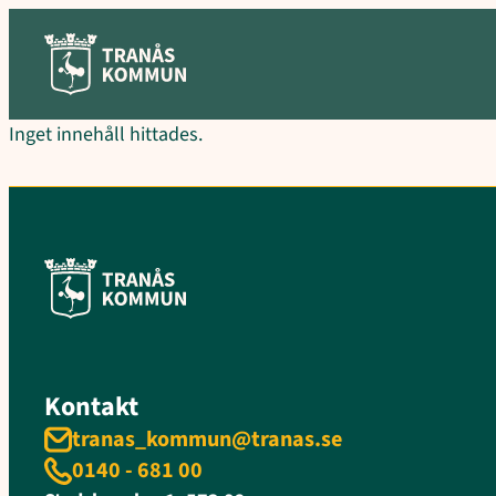
Hoppa
till
innehåll
Inget innehåll hittades.
Kontakt
tranas_kommun@tranas.se
0140 - 681 00