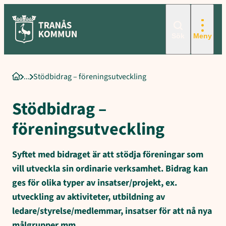
Sökord för intern sökning: Stödbidrag &#8211, föreningsutveckling
Hoppa
till
innehåll
Sök
Meny
Stödbidrag – föreningsutveckling
Startsida
Stödbidrag –
föreningsutveckling
Syftet med bidraget är att stödja föreningar som
vill utveckla sin ordinarie verksamhet. Bidrag kan
ges för olika typer av insatser/projekt, ex.
utveckling av aktiviteter, utbildning av
ledare/styrelse/medlemmar, insatser för att nå nya
målgrupper mm.