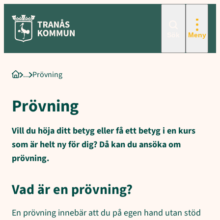
Sökord för intern sökning: Prövning, Vad är en prövning?, Vem får g
Hoppa
till
innehåll
Sök
Meny
Prövning
Startsida
Prövning
Vill du höja ditt betyg eller få ett betyg i en kurs
som är helt ny för dig? Då kan du ansöka om
prövning.
Vad är en prövning?
En prövning innebär att du på egen hand utan stöd