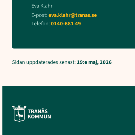
Eva Klahr
E-post:
eva.klahr@tranas.se
Telefon:
0140-681 49
Sidan uppdaterades senast:
19:e maj, 2026