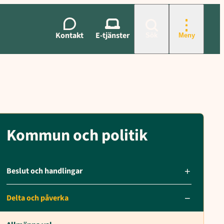
ill Europaparlamentet, Röstkort, Digitala röstkort, Ta med dig röstk
Kontakt
E-tjänster
Sök
Meny
Kommun och politik
Beslut och handlingar
Delta och påverka