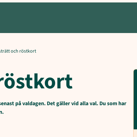
?, Val till riksdagen, Val till kommun- och regionfullmäktige, Val t
trätt och röstkort
röstkort
 senast på valdagen. Det gäller vid alla val. Du som har
n.