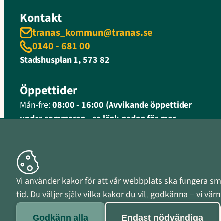
Kontakt
tranas_kommun@tranas.se
0140 - 681 00
Stadshusplan 1, 573 82
Öppettider
Mån-fre:
08:00 - 16:00 (Avvikande öppettider
under sommaren - se länk nedan för mer
information)
Fler öppettider och kontaktinformation
Organisationsnummer
Vi använder kakor för att vår webbplats ska fungera smi
212000-0597
tid. Du väljer själv vilka kakor du vill godkänna – vi vä
Godkänn alla
Endast nödvändiga