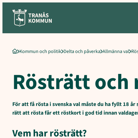
Sökord för intern sökning: Rösträtt och röstkort, Vem har rösträtt
Hoppa
till
innehåll
Kommun och politik
Delta och påverka
Allmänna val
Rös
Startsida
Rösträtt och 
För att få rösta i svenska val måste du ha fyllt 18 år
rätt att rösta får ett röstkort i god tid innan valdage
Vem har rösträtt?