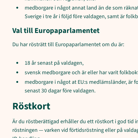
medborgare i något annat land än de som räknats 
Sverige i tre år i följd före valdagen, samt är fo
Val till Europaparlamentet
Du har rösträtt till Europaparlamentet om du är:
18 år senast på valdagen,
svensk medborgare och är eller har varit folkbokfö
medborgare i något at EU:s medlämsländer, är fol
senast 30 dagar före valdagen.
Röstkort
Är du röstberättigad erhåller du ett röstkort i god tid 
röstningen — varken vid förtidsröstning eller på valdag