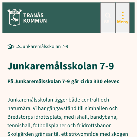
Sökord för intern sökning: Junkaremålsskolan 7-9, Anpassad grun
Hoppa
till
innehåll
Sök
Meny
Junkaremålsskolan 7-9
Startsida
Junkaremålsskolan 7-9
På Junkaremålsskolan 7-9 går cirka 330 elever.
Junkaremålsskolan ligger både centralt och
naturnära. Vi har gångavstånd till simhallen och
Bredstorps idrottsplats, med ishall, bandybana,
tennishall, fotbollsplaner och friidrottsbanor.
Skolgården gränsar till ett strövområde med skogen