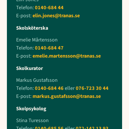
Telefon:
0140-684 44
E-post:
elin.jones@tranas.se
Skolsköterska
Emelie Mårtensson
Telefon:
0140-684 47
E-post:
emelie.martensson@tranas.se
Skolkurator
Markus Gustafsson
Telefon:
0140-684 46
eller
076-723 30 44
E-post:
markus.gustafsson@tranas.se
Skolpsykolog
Stina Turesson
Telefon:
0140-685 56
eller
072-142 13 93