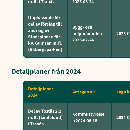
m.fl. i Tranås
2025-03-24
Upphävande för
del av förslag till
Bygg- och
ändring av
miljönämnden
2025-0
Stadsplanen för
2025-02-24
kv. Gumsen m.fl.
(Ekbergsparken)
Detaljplaner från 2024
Detaljplaner
Antagen av
Laga k
2024
Del av Tostås 2:1
Kommustyrelse
m.fl. (Lindelund)
2024-0
n 2024-06-18
i Tranås