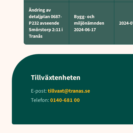
Ändring av
detaljplan 0687-
Bygg- och
P232 avseende
miljönämnden
2024-0
Smörstorp 2:11 i
2024-06-17
Tranås
Tillväxtenheten
E-post:
tillvaxt@tranas.se
Telefon:
0140-681 00