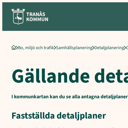
Sökord för intern sökning: Gällande detaljplaner, Fastställda detal
Hoppa
till
innehåll
Bo, miljö och trafik
Samhällsplanering
Detaljplanering
G
Startsida
Gällande det
I kommunkartan kan du se alla antagna detaljplane
Fastställda detaljplaner