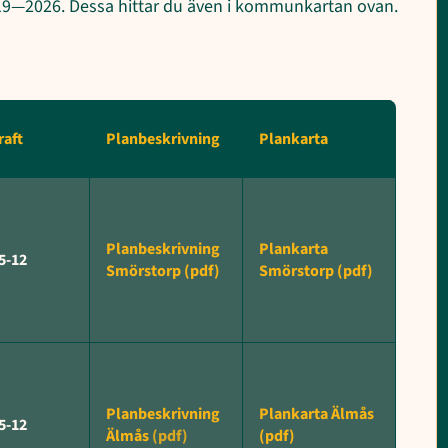
19—2026. Dessa hittar du även i kommunkartan ovan.
raft
Planbeskrivning
Plankarta
Planbeskrivning
Plankarta
5-12
Smörstorp (pdf)
Smörstorp (pdf)
Planbeskrivning
Plankarta Älmås
5-12
Älmås
(pdf)