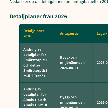
Nedan ser du de detaljplaner som antagits mellan 20
Detaljplaner från 2026
Detaljplaner
Antagen av
Laga k
2026
Ändring av
detaljplan för
Bygg- och
Smörstorp 2:2
miljönämnden
2026-0
och del av
2026-04-13
Smörstorp 2:1
m.fl. i Tranås
Ändring av
detaljplan för
Bygg- och
Älmås 1:4 och
miljönämnden
2026-0
Älmås 1:5 m.fl.
2026-04-13