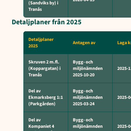
(Sandviks by) i
Tranås
Detaljplaner från 2025
Detaljplaner
Antagen av
Laga k
2025
Skruven 2 m.fl.
Bygg- och
(Koppargatan) i
miljönämnden
2025-1
Tranås
2025-10-20
Del av
Bygg- och
Ekmarksberg 1:1
miljönämnden
2025-0
(Parkgården)
2025-03-24
Del av
Bygg- och
Kompaniet 4
miljönämnden
2025-0