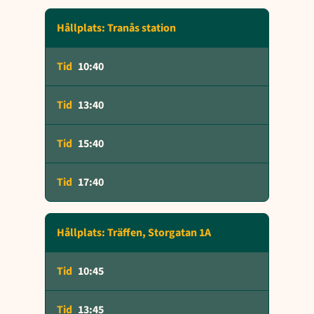
Hållplats: Tranås station
10:40
13:40
15:40
17:40
Hållplats: Träffen, Storgatan 1A
10:45
13:45