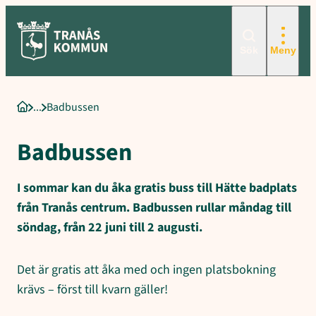
Sökord för intern sökning: Badbussen, Tidtabell, Avgångstider Håll
Hoppa
till
innehåll
Sök
Meny
Badbussen
Startsida
Badbussen
I sommar kan du åka gratis buss till Hätte badplats
från Tranås centrum. Badbussen rullar måndag till
söndag, från 22 juni till 2 augusti.
Det är gratis att åka med och ingen platsbokning
krävs – först till kvarn gäller!