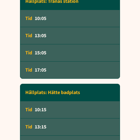
Hållplats: Tranås station
10:05
13:05
15:05
17:05
Hållplats: Hätte badplats
10:15
13:15