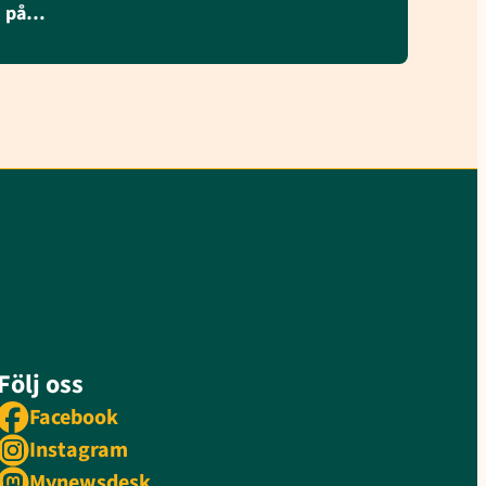
på…
Följ oss
Facebook
Instagram
Mynewsdesk