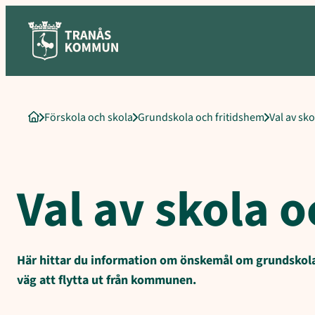
Sökord för intern sökning: Val av skola och skolbyte
Hoppa
till
innehåll
Förskola och skola
Grundskola och fritidshem
Val av sk
Startsida
Val av skola 
Här hittar du information om önskemål om grundskola oc
väg att flytta ut från kommunen.