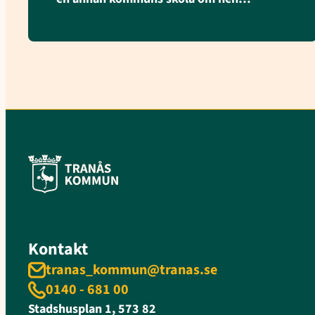
Kontakt
tranas_kommun@tranas.se
0140 - 681 00
Stadshusplan 1, 573 82