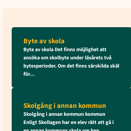
Byte av skola
Byte av skola Det finns möjlighet att
ansöka om skolbyte under läsårets två
bytesperioder. Om det finns särskilda skäl
för…
Skolgång i annan kommun
Skolgång i annan kommun kommun
Enligt Skollagen har en elev rätt att gå i
en annan kommuns skola om hen…