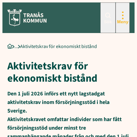
Hoppa
till
innehåll
Sök
Meny
Aktivitetskrav för ekonomiskt bistånd
Startsida
Aktivitetskrav för
ekonomiskt bistånd
Den 1 juli 2026 införs ett nytt lagstadgat
aktivitetskrav inom försörjningsstöd i hela
Sverige.
Aktivitetskravet omfattar individer som har fått
försörjningsstöd under minst tre
sammanhängande månader från och med den 1 juli