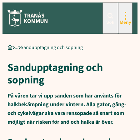
Sökord för intern sökning: Sandupptagning och sopning, Vårsopni
Hoppa
till
innehåll
Sök
Meny
Sandupptagning och sopning
Startsida
Sandupptagning och
sopning
På våren tar vi upp sanden som har använts för
halkbekämpning under vintern. Alla gator, gång-
och cykelvägar ska vara rensopade så snart som
möjligt när risken för snö och halka är över.