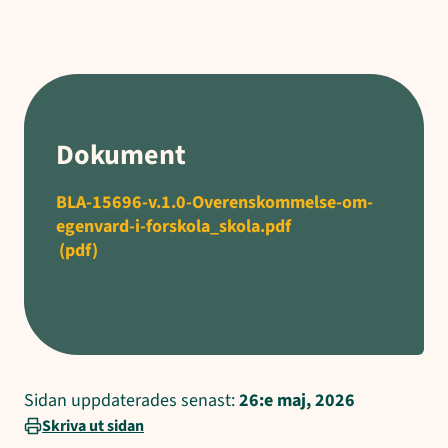
Dokument
BLA-15696-v.1.0-Overenskommelse-om-
egenvard-i-forskola_skola.pdf
(pdf)
Sidan uppdaterades senast:
26:e maj, 2026
Skriva ut sidan