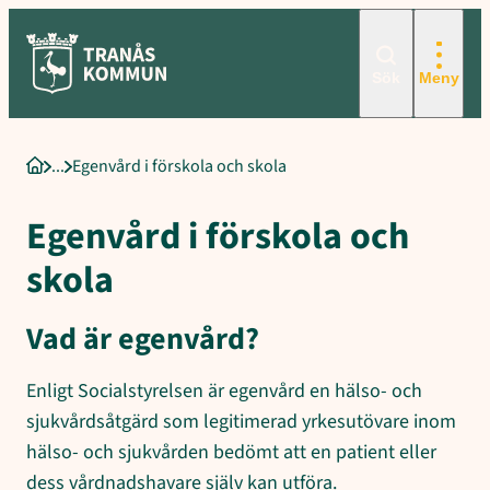
Sökord för intern sökning: Egenvård i förskola och skola, Vad är
Hoppa
till
innehåll
Sök
Meny
Egenvård i förskola och skola
Startsida
Egenvård i förskola och
skola
Vad är egenvård?
Enligt Socialstyrelsen är egenvård en hälso- och
sjukvårdsåtgärd som legitimerad yrkesutövare inom
hälso- och sjukvården bedömt att en patient eller
dess vårdnadshavare själv kan utföra.