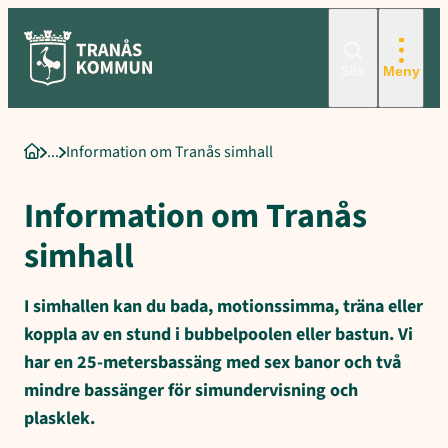
Sökord för intern sökning: Information om Tranås simhall, När kan
Hoppa
till
innehåll
Sök
Meny
Information om Tranås simhall
Startsida
Information om Tranås
simhall
I simhallen kan du bada, motionssimma, träna eller
koppla av en stund i bubbelpoolen eller bastun. Vi
har en 25-metersbassäng med sex banor och två
mindre bassänger för simundervisning och
plasklek.