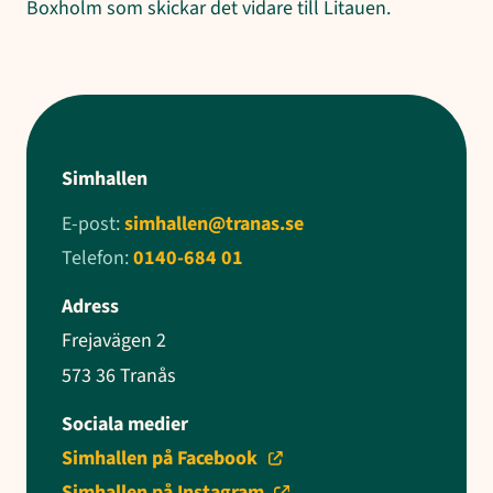
Boxholm som skickar det vidare till Litauen.
Simhallen
E-post:
simhallen@tranas.se
Telefon:
0140-684 01
Adress
Frejavägen 2
573 36 Tranås
Sociala medier
Simhallen på Facebook
Simhallen på Instagram