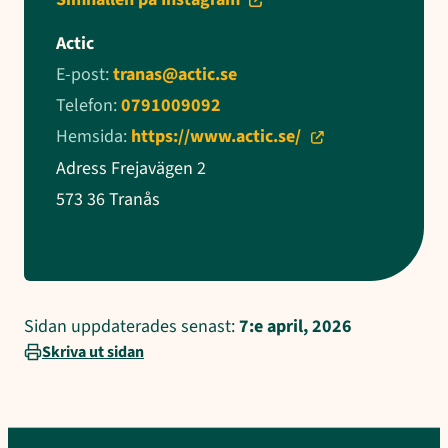
Actic
E-post:
tranas@actic.se
Telefon:
0791009092
Hemsida:
https://www.actic.se/
Adress Frejavägen 2
573 36 Tranås
Sidan uppdaterades senast:
7:e april, 2026
Skriva ut sidan