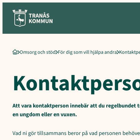
Sökord för intern sökning: Kontaktperson, Bli kontaktperson, E-tj
Hoppa
till
innehåll
Omsorg och stöd
För dig som vill hjälpa andra
Kontaktp
Startsida
Kontaktpers
Att vara kontaktperson innebär att du regelbundet tr
en ungdom eller en vuxen.
Vad ni gör tillsammans beror på vad personen behöver