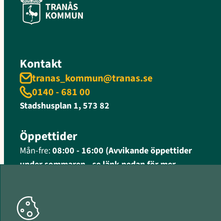
Kontakt
tranas_kommun@tranas.se
0140 - 681 00
Stadshusplan 1, 573 82
Öppettider
Mån-fre:
08:00 - 16:00 (Avvikande öppettider
under sommaren - se länk nedan för mer
information)
Fler öppettider och kontaktinformation