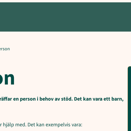
änst
erson
on
äffar en person i behov av stöd. Det kan vara ett barn,
 hjälp med. Det kan exempelvis vara: