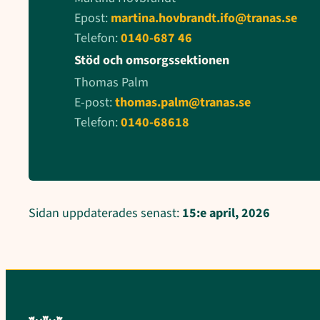
Epost:
martina.hovbrandt.ifo@tranas.se
Telefon:
0140-687 46
Stöd och omsorgssektionen
Thomas Palm
E-post:
thomas.palm@tranas.se
Telefon:
0140-68618
Sidan uppdaterades senast:
15:e april, 2026