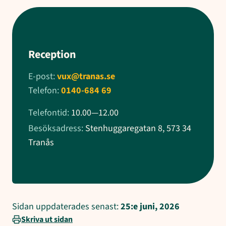
Reception
E-post:
vux@tranas.se
Telefon:
0140-684 69
Telefontid:
10.00—12.00
Besöksadress:
Stenhuggaregatan 8, 573 34
Tranås
Sidan uppdaterades senast:
25:e juni, 2026
Skriva ut sidan