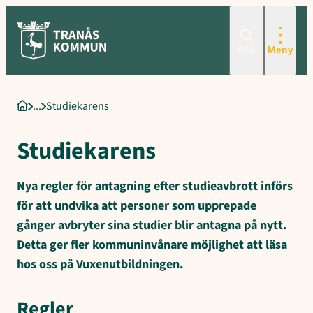
Sökord för intern sökning: Studiekarens, Avbrottsorsaker, Tacka ne
Hoppa
till
innehåll
Sök
Meny
Studiekarens
Startsida
Studiekarens
Nya regler för antagning efter studieavbrott införs
för att undvika att personer som upprepade
gånger avbryter sina studier blir antagna på nytt.
Detta ger fler kommuninvånare möjlighet att läsa
hos oss på Vuxenutbildningen.
Regler