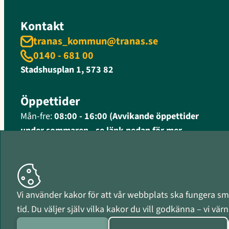
Kontakt
tranas_kommun@tranas.se
0140 - 681 00
Stadshusplan 1, 573 82
Öppettider
Mån-fre:
08:00 - 16:00 (Avvikande öppettider
under sommaren - se länk nedan för mer
information)
Fler öppettider och kontaktinformation
Organisationsnummer
Vi använder kakor för att vår webbplats ska fungera smi
212000-0597
tid. Du väljer själv vilka kakor du vill godkänna – vi vä