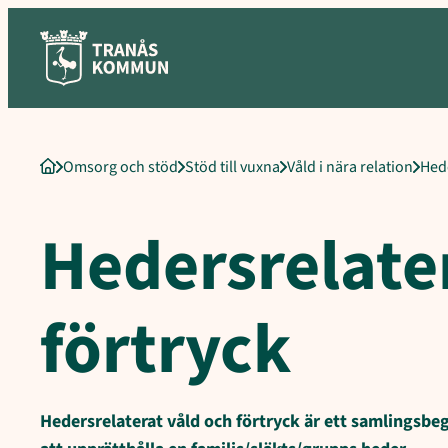
Hoppa
till
innehåll
Omsorg och stöd
Stöd till vuxna
Våld i nära relation
Hede
Startsida
Hedersrelate
förtryck
Hedersrelaterat våld och förtryck är ett samlingsbeg