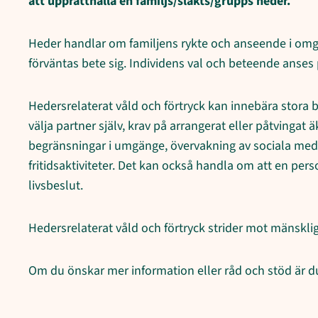
att upprätthålla en familjs/släkts/grupps heder.
Heder handlar om familjens rykte och anseende i omgi
förväntas bete sig. Individens val och beteende anses
Hedersrelaterat våld och förtryck kan innebära stora b
välja partner själv, krav på arrangerat eller påtvingat
begränsningar i umgänge, övervakning av sociala medie
fritidsaktiviteter. Det kan också handla om att en perso
livsbeslut.
Hedersrelaterat våld och förtryck strider mot mänskliga
Om du önskar mer information eller råd och stöd är 