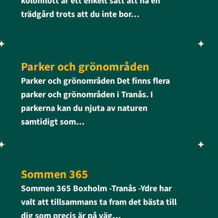
kolonilott är ett enkelt sätt att ha en
trädgård trots att du inte bor…
Parker och grönområden
Parker och grönområden Det finns flera
parker och grönområden i Tranås. I
parkerna kan du njuta av naturen
samtidigt som…
Sommen 365
Sommen 365 Boxholm -Tranås -Ydre har
valt att tillsammans ta fram det bästa till
dig som precis är på väg…