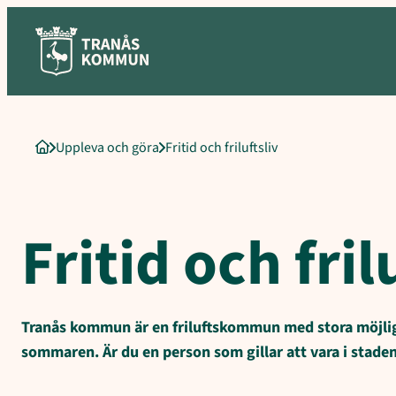
Sökord för intern sökning: Fritid och friluftsliv
Hoppa
till
innehåll
Uppleva och göra
Fritid och friluftsliv
Startsida
Fritid och fril
Tranås kommun är en friluftskommun med stora möjlighet
sommaren. Är du en person som gillar att vara i stade