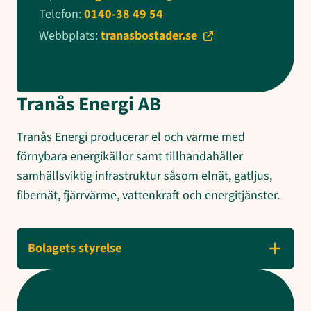
Telefon:
0140-38 49 54
Webbplats:
tranasbostader.se
Tranås Energi AB
Tranås Energi producerar el och värme med
förnybara energikällor samt tillhandahåller
samhällsviktig infrastruktur såsom elnät, gatljus,
fibernät, fjärrvärme, vattenkraft och energitjänster.
Bolagets styrelse