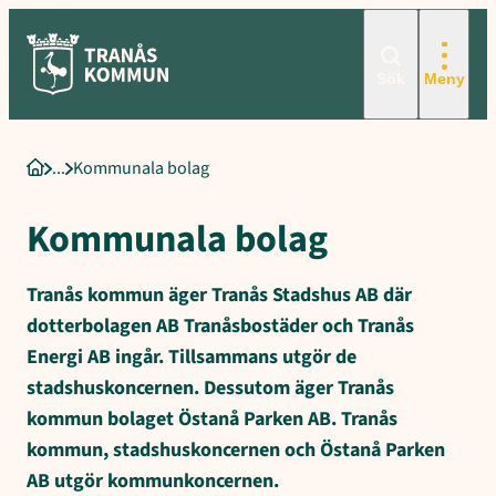
Sökord för intern sökning: Kommunala bolag, AB Tranåsbostäder, Om
Hoppa
till
innehåll
Sök
Meny
Kommunala bolag
Startsida
Kommunala bolag
Tranås kommun äger Tranås Stadshus AB där
dotterbolagen AB Tranåsbostäder och Tranås
Energi AB ingår. Tillsammans utgör de
stadshuskoncernen. Dessutom äger Tranås
kommun bolaget Östanå Parken AB. Tranås
kommun, stadshuskoncernen och Östanå Parken
AB utgör kommunkoncernen.