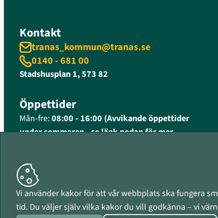
Kontakt
tranas_kommun@tranas.se
0140 - 681 00
Stadshusplan 1, 573 82
Öppettider
Mån-fre:
08:00 - 16:00 (Avvikande öppettider
under sommaren - se länk nedan för mer
information)
Fler öppettider och kontaktinformation
Organisationsnummer
Vi använder kakor för att vår webbplats ska fungera smi
212000-0597
tid. Du väljer själv vilka kakor du vill godkänna – vi vä