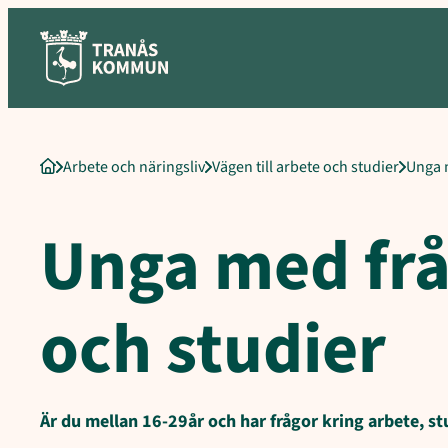
Sökord för intern sökning: Unga med frågor om jobb och studie
Hoppa
till
innehåll
Arbete och näringsliv
Vägen till arbete och studier
Unga 
Startsida
Unga med frå
och studier
Är du mellan 16-29år och har frågor kring arbete, st