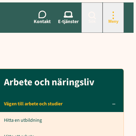
, KAA-samordnare, Jamina Bergman
Kontakt
E-tjänster
Sök
Meny
Arbete och näringsliv
Vägen till arbete och studier
Hitta en utbildning