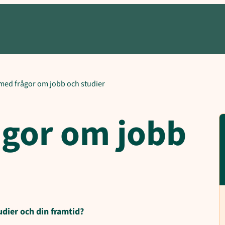
r, Vill du bli kontaktad av oss?, UngaMedFrågorOmJobbOchStudier
med frågor om jobb och studier
gor om jobb
udier och din framtid?