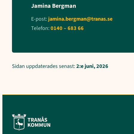
Jamina Bergman
E-post:
jamina.bergman@tranas.se
Telefon:
0140 – 683 66
Sidan uppdaterades senast:
2:e juni, 2026