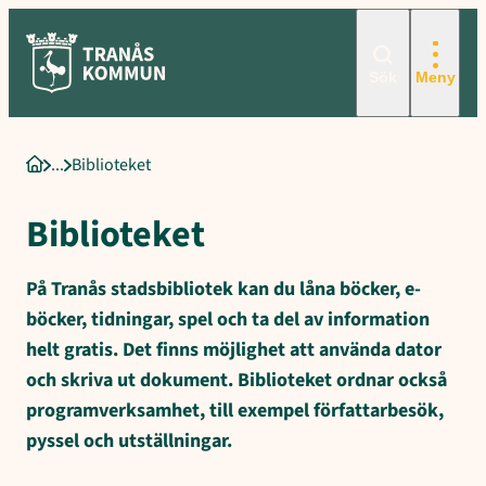
Sökord för intern sökning: Biblioteket, Skaffa bibliotekskort, Öpp
Hoppa
till
innehåll
Sök
Meny
Biblioteket
Startsida
Biblioteket
På Tranås stadsbibliotek kan du låna böcker, e-
böcker, tidningar, spel och ta del av information
helt gratis. Det finns möjlighet att använda dator
och skriva ut dokument. Biblioteket ordnar också
programverksamhet, till exempel författarbesök,
pyssel och utställningar.