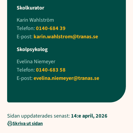
Skolkurator
Karin Wahlström
Telefon:
0140-684 39
E-post:
karin.wahlstrom@tranas.se
Skolpsykolog
Evelina Niemeyer
Telefon:
0140-683 58
E-post:
evelina.niemeyer@tranas.se
Sidan uppdaterades senast:
14:e april, 2026
Skriva ut sidan