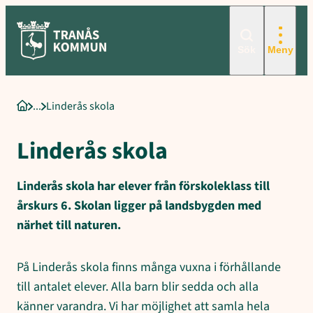
Sökord för intern sökning: Linderås skola, Stor skolgård och nära
Hoppa
till
innehåll
Sök
Meny
Linderås skola
Startsida
Linderås skola
Linderås skola har elever från förskoleklass till
årskurs 6. Skolan ligger på landsbygden med
närhet till naturen.
På Linderås skola finns många vuxna i förhållande
till antalet elever. Alla barn blir sedda och alla
känner varandra. Vi har möjlighet att samla hela