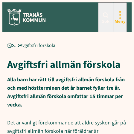
Sökord för intern sökning: Avgiftsfri förskola, Avgiftsfri allmän fö
Hoppa
till
innehåll
Sök
Meny
Avgiftsfri förskola
Startsida
Avgiftsfri allmän förskola
Alla barn har rätt till avgiftsfri allmän förskola från
och med höstterminen det år barnet fyller tre år.
Avgiftsfri allmän förskola omfattar 15 timmar per
vecka.
Det är vanligt förekommande att äldre syskon går på
avgiftsfri allmän förskola när föräldrar är