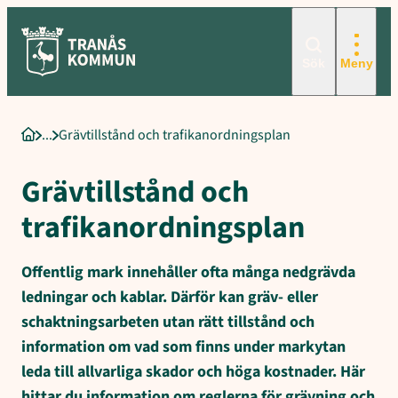
Sökord för intern sökning: Grävtillstånd, Tillstånd för att gräva
Hoppa
till
innehåll
Sök
Meny
Grävtillstånd och trafikanordningsplan
Startsida
Grävtillstånd och
trafikanordningsplan
Offentlig mark innehåller ofta många nedgrävda
ledningar och kablar. Därför kan gräv- eller
schaktningsarbeten utan rätt tillstånd och
information om vad som finns under markytan
leda till allvarliga skador och höga kostnader. Här
hittar du information om reglerna för grävning och