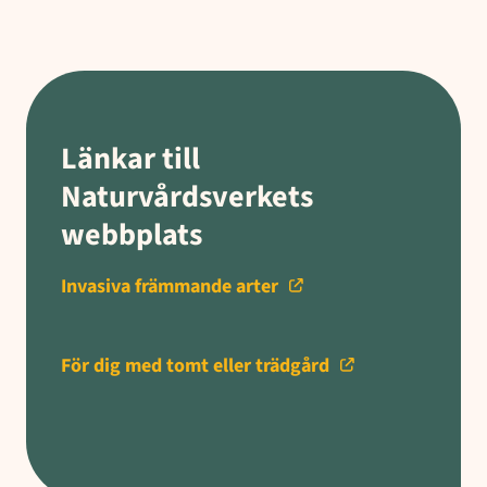
Länkar till
Naturvårdsverkets
webbplats
Invasiva främmande arter
För dig med tomt eller trädgård