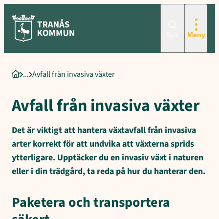
Sökord för intern sökning: Avfall från invasiva växter, Paketera o
Hoppa
till
innehåll
Sök
Meny
Avfall från invasiva växter
Startsida
Avfall från invasiva växter
Det är viktigt att hantera växtavfall från invasiva
arter korrekt för att undvika att växterna sprids
ytterligare. Upptäcker du en invasiv växt i naturen
eller i din trädgård, ta reda på hur du hanterar den.
Paketera och transportera