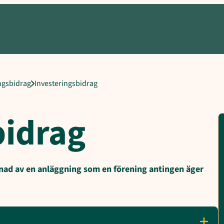
sförvaltningen, Syfte och ändamål, Vem kan söka bidraget?, Bidraget
ngsbidrag
Investeringsbidrag
bidrag
ggnad av en anläggning som en förening antingen äger