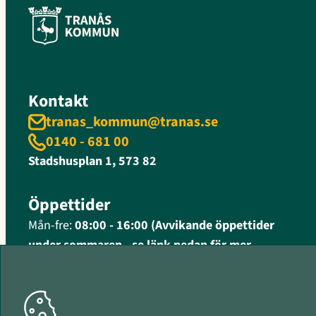
Kontakt
tranas_kommun@tranas.se
0140 - 681 00
Stadshusplan 1, 573 82
Öppettider
Mån-fre:
08:00 - 16:00 (Avvikande öppettider
under sommaren - se länk nedan för mer
information)
Fler öppettider och kontaktinformation