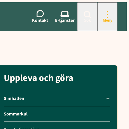
s storlek, Villkor/prioriterade kriterier, Ansökan, handläggning o
Kontakt
E-tjänster
Sök
Meny
Uppleva och göra
Simhallen
Sommarkul