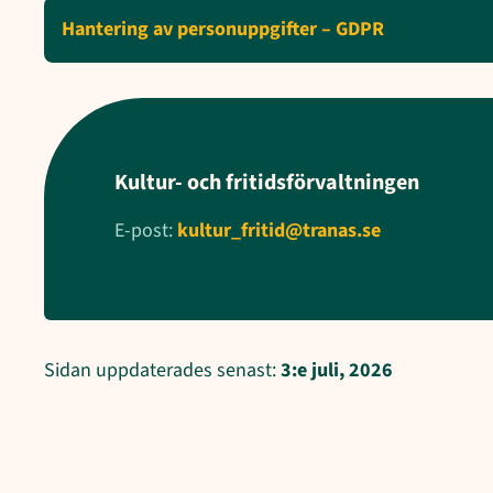
Hantering av personuppgifter – GDPR
Kultur- och fritidsförvaltningen
E-post:
kultur_fritid@tranas.se
Sidan uppdaterades senast:
3:e juli, 2026