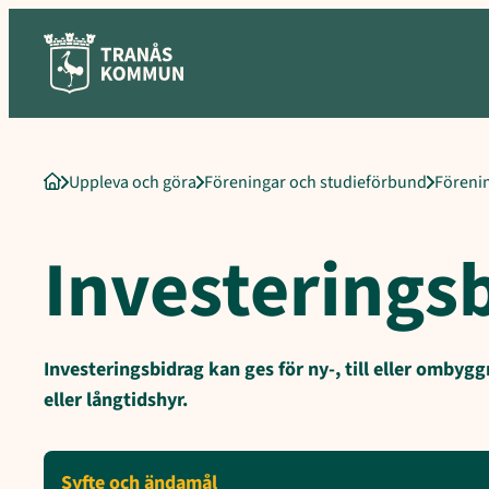
Sökord för intern sökning: Investeringsbidrag, Kultur- och fritid
Hoppa
till
innehåll
Uppleva och göra
Föreningar och studieförbund
Föreni
Startsida
Investerings
Investeringsbidrag kan ges för ny-, till eller omby
eller långtidshyr.
Syfte och ändamål