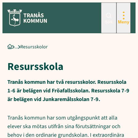
Sökord för intern sökning: Resursskolor, Resursskola, Här kan du 
Hoppa
till
innehåll
Sök
Meny
Resursskolor
Startsida
Resursskola
Tranås kommun har två resursskolor. Resursskola
1-6 är belägen vid Fröafallsskolan. Resursskola 7-9
är belägen vid Junkaremålsskolan 7-9.
Tranås kommun har som utgångspunkt att alla
elever ska mötas utifrån sina förutsättningar och
behov i den ordinarie grundskolan. I extraordinära