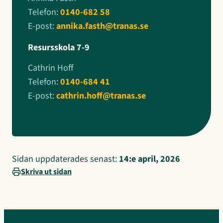
Telefon:
0140-682 58
E-post:
annika.fasth@tranas.se
Resursskola 7-9
Cathrin Hoff
Telefon:
0140-684 41
E-post:
cathrin.hoff@tranas.se
Sidan uppdaterades senast:
14:e april, 2026
Skriva ut sidan