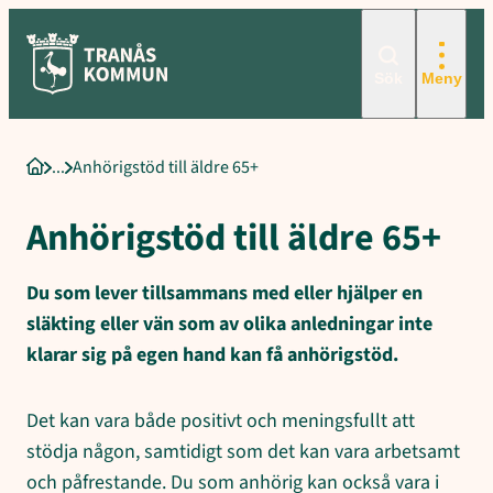
Sökord för intern sökning: Anhörigstöd till äldre 65+, Välkomna 
Hoppa
till
innehåll
Sök
Meny
Anhörigstöd till äldre 65+
Startsida
Anhörigstöd till äldre 65+
Du som lever tillsammans med eller hjälper en
släkting eller vän som av olika anledningar inte
klarar sig på egen hand kan få anhörigstöd.
Det kan vara både positivt och meningsfullt att
stödja någon, samtidigt som det kan vara arbetsamt
och påfrestande. Du som anhörig kan också vara i