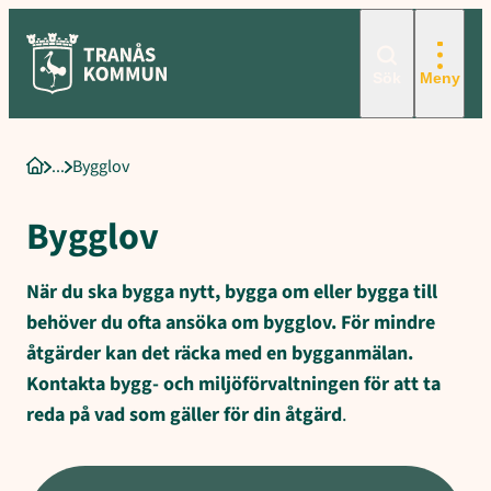
Sökord för intern sökning: Bygglov, När behövs bygglov?, När behö
Hoppa
till
innehåll
Sök
Meny
Bygglov
Startsida
Bygglov
När du ska bygga nytt, bygga om eller bygga till
behöver du ofta ansöka om bygglov. För mindre
åtgärder kan det räcka med en bygganmälan.
Kontakta bygg- och miljöförvaltningen för att ta
reda på vad som gäller för din åtgärd
.