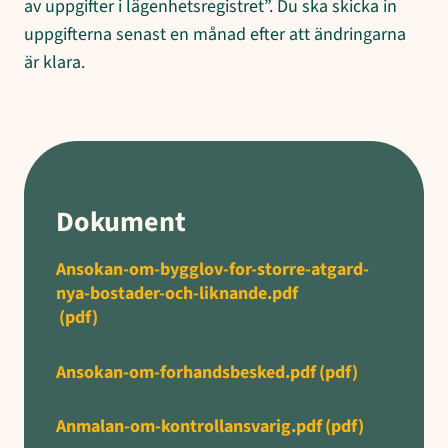
av uppgifter i lägenhetsregistret”. Du ska skicka in
uppgifterna senast en månad efter att ändringarna
är klara.
Dokument
Ansokan-om-bygglov-for-storre-atgard-
nya-bostader-och-liknande.pdf
(pdf)
Ansokan-om-forhandsbesked.pdf
(pdf)
Anmalan-om-kontrollansvarig.pdf
(pdf)