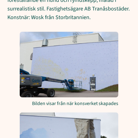
föreställande en hund och rymdskepp, målad i
surrealistisk stil. Fastighetsägare AB Tranåsbostäder.
Konstnär: Wosk från Storbritannien.
Bilden visar från när konsverket skapades