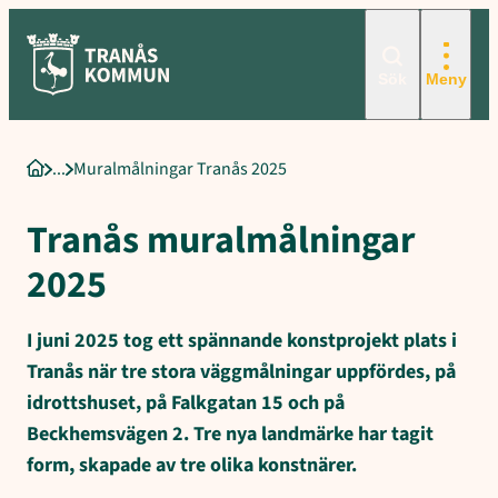
Sökord för intern sökning: Muralmålningar Tranås 2025, Tranås mu
Hoppa
till
innehåll
Sök
Meny
Muralmålningar Tranås 2025
Startsida
Tranås muralmålningar
2025
I juni 2025 tog ett spännande konstprojekt plats i
Tranås när tre stora väggmålningar uppfördes, på
idrottshuset, på Falkgatan 15 och på
Beckhemsvägen 2. Tre nya landmärke har tagit
form, skapade av tre olika konstnärer.