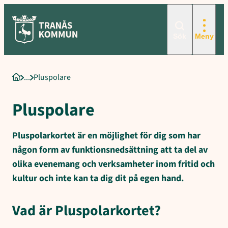
Sökord för intern sökning: Pluspolare, Vad är Pluspolarkortet?, Ansö
Hoppa
till
innehåll
Sök
Meny
Pluspolare
Startsida
Pluspolare
Pluspolarkortet är en möjlighet för dig som har
någon form av funktionsnedsättning att ta del av
olika evenemang och verksamheter inom fritid och
kultur och inte kan ta dig dit på egen hand.
Vad är Pluspolarkortet?