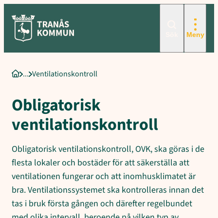
Sökord för intern sökning: Ventilationskontroll, Obligatorisk venti
Hoppa
till
innehåll
Sök
Meny
Ventilationskontroll
Startsida
Obligatorisk
ventilationskontroll
Obligatorisk ventilationskontroll, OVK, ska göras i de
flesta lokaler och bostäder för att säkerställa att
ventilationen fungerar och att inomhusklimatet är
bra. Ventilationssystemet ska kontrolleras innan det
tas i bruk första gången och därefter regelbundet
med olika intervall, beroende på vilken typ av