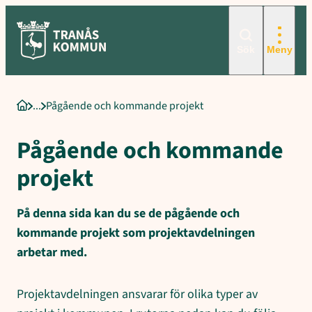
Sökord för intern sökning: Pågående och kommande projekt, Pro
Hoppa
till
innehåll
Sök
Meny
Pågående och kommande projekt
Startsida
Pågående och kommande
projekt
På denna sida kan du se de pågående och
kommande projekt som projektavdelningen
arbetar med.
Projektavdelningen ansvarar för olika typer av