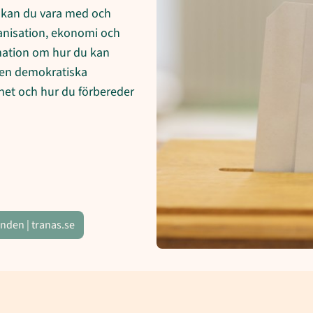
 kan du vara med och
anisation, ekonomi och
mation om hur du kan
den demokratiska
het och hur du förbereder
mnden | tranas.se