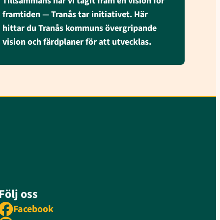
Tillsammans har vi tagit fram en vision för
framtiden — Tranås tar initiativet. Här
hittar du Tranås kommuns övergripande
vision och färdplaner för att utvecklas.
Följ oss
Facebook