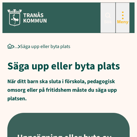
Sökord för intern sökning: Säga upp eller byta plats, Uppsägning 
Hoppa
till
innehåll
Sök
Meny
Säga upp eller byta plats
Startsida
Säga upp eller byta plats
När ditt barn ska sluta i förskola, pedagogisk
omsorg eller på fritidshem måste du säga upp
platsen.