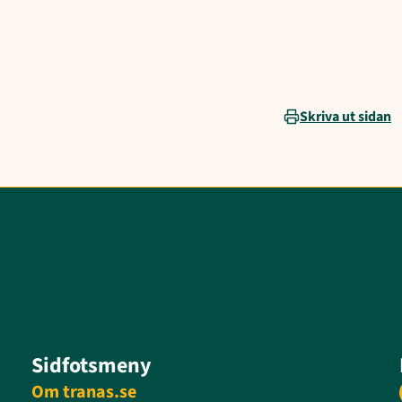
Skriva ut sidan
Sidfotsmeny
Om tranas.se