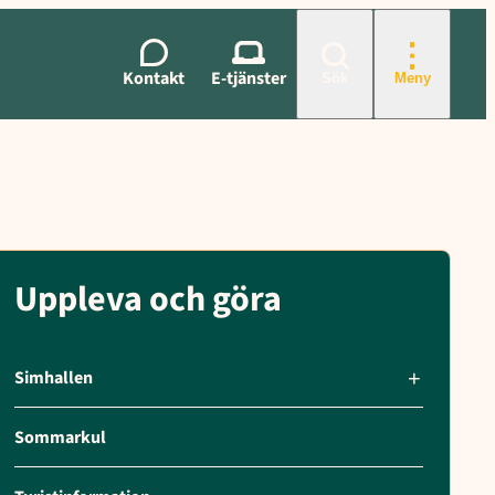
n, Kultur- och fritidsförvaltningen
Kontakt
E-tjänster
Sök
Meny
Uppleva och göra
Simhallen
Sommarkul