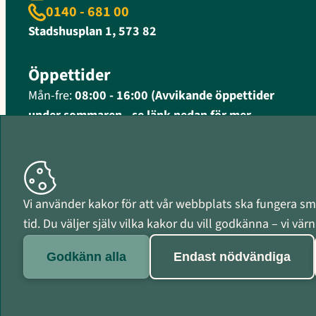
0140 - 681 00
Stadshusplan 1, 573 82
Öppettider
Mån-fre:
08:00 - 16:00 (Avvikande öppettider
under sommaren - se länk nedan för mer
information)
Fler öppettider och kontaktinformation
Organisationsnummer
Vi använder kakor för att vår webbplats ska fungera smi
212000-0597
tid. Du väljer själv vilka kakor du vill godkänna – vi vä
Godkänn alla
Endast nödvändiga