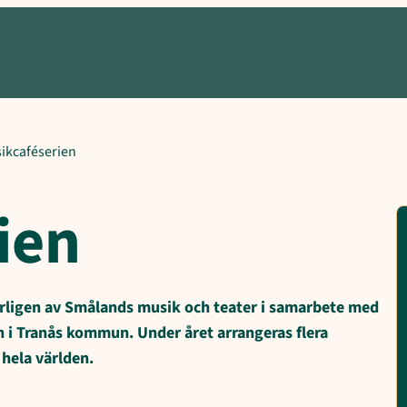
information, Abonnemang, Försäljningsställen, Arrangörer, Produktio
ikcaféserien
ien
rligen av Smålands musik och teater i samarbete med
n i Tranås kommun. Under året arrangeras flera
 hela världen.