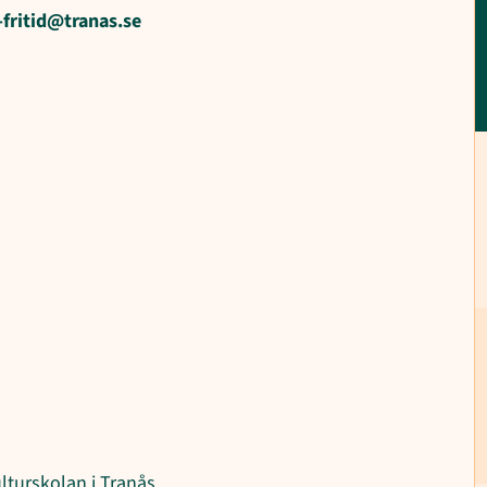
-fritid@tranas.se
lturskolan i Tranås.