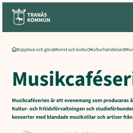
Sökord för intern sökning: Musikcaféserien, Köp biljetter, Biljett
Hoppa
till
innehåll
Uppleva och göra
Konst och kultur
Kulturhändelser
Mus
Startsida
Musikcaféser
Musikcaféserien är ett evenemang som produceras å
Kultur- och fritidsförvaltningen och studieförbunde
konserter med blandade musikstilar och artiser från