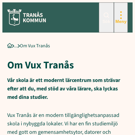
Sökord för intern sökning: Om Vux Tranås, Digital lärteknik, Stud
Hoppa
till
innehåll
Sök
Meny
Om Vux Tranås
Startsida
Om Vux Tranås
Vår skola är ett modernt lärcentrum som strävar
efter att du, med stöd av våra lärare, ska lyckas
med dina studier.
Vux Tranås är en modern tillgänglighetsanpassad
skola i nybyggda lokaler. Vi har en fin studiemiljö
med gott om gemensamhetsytor, datorer och