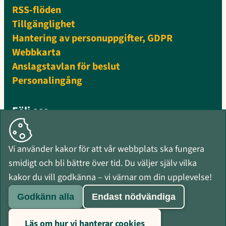
RSS-flöden
Tillgänglighet
Hantering av personuppgifter, GDPR
Webbkarta
Anslagstavlan för beslut
Personalingång
Följ oss
Facebook
Instagram
Vi använder kakor för att vår webbplats ska fungera
Mynewsdesk
smidigt och bli bättre över tid. Du väljer själv vilka
RSS-flöden
kakor du vill godkänna – vi värnar om din upplevelse!
Godkänn alla
Endast nödvändiga
Läs om hur vi hanterar cookies