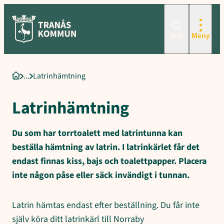
Sökord för intern sökning: Latrinhämtning, Beställ hämtning av lat
Hoppa
till
innehåll
Sök
Meny
Latrinhämtning
Startsida
Latrinhämtning
Du som har torrtoalett med latrintunna kan
beställa hämtning av latrin. I latrinkärlet får det
endast finnas kiss, bajs och toalettpapper. Placera
inte någon påse eller säck invändigt i tunnan.
Latrin hämtas endast efter beställning. Du får inte
själv köra ditt latrinkärl till Norraby