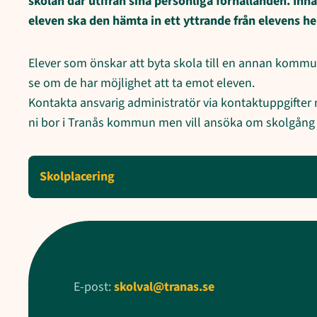
skolan där utifrån sina personliga förhållanden. In
eleven ska den hämta in ett yttrande från elevens
Elever som önskar att byta skola till en annan komm
se om de har möjlighet att ta emot eleven.
Kontakta ansvarig administratör via kontaktuppgifter n
ni bor i Tranås kommun men vill ansöka om skolgån
Skolplacering
E-post:
skolval@tranas.se