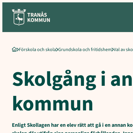
Sökord för intern sökning: Skolgång i annan kommun, Skolgång
Hoppa
till
innehåll
Förskola och skola
Grundskola och fritidshem
Val av sk
Startsida
Skolgång i 
kommun
Enligt Skollagen har en elev rätt att gå i en annan k