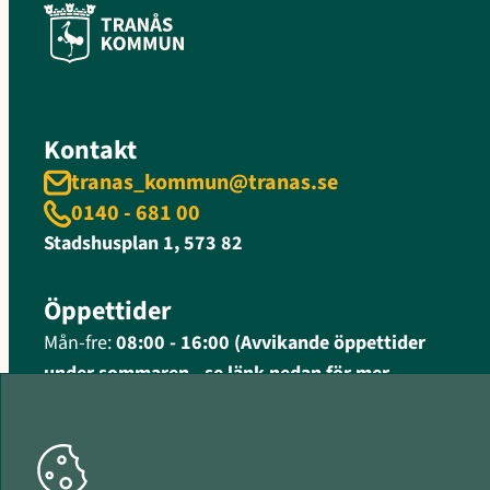
Kontakt
tranas_kommun@tranas.se
0140 - 681 00
Stadshusplan 1, 573 82
Öppettider
Mån-fre:
08:00 - 16:00 (Avvikande öppettider
under sommaren - se länk nedan för mer
information)
Fler öppettider och kontaktinformation