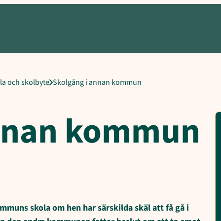
 i annan kommun kommun, Skolplacering
ola och skolbyte
Skolgång i annan kommun
annan kommun
ommuns skola om hen har särskilda skäl att få gå i