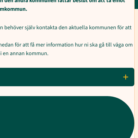
nan den andra kommunen fattar beslut om att ta emot
 hemkommun.
un behöver själv kontakta den aktuella kommunen för att
edan för att få mer information hur ni ska gå till väga om
g i en annan kommun.