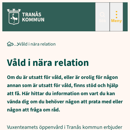
Sökord för intern sökning: Våld i nära relation, Hjälp efter avslutad
Hoppa
till
innehåll
Sök
Meny
Våld i nära relation
Startsida
Våld i nära relation
Om du är utsatt för våld, eller är orolig för någon
annan som är utsatt för våld, finns stöd och hjälp
att få. Här hittar du information om vart du kan
vända dig om du behöver någon att prata med eller
någon att fråga om råd.
Vuxenteamets öppenvård i Tranås kommun erbjuder