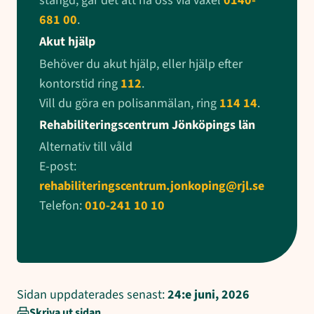
stängd, går det att nå oss via växel
0140-
681 00
.
Akut hjälp
Behöver du akut hjälp, eller hjälp efter
kontorstid ring
112
.
Vill du göra en polisanmälan, ring
114 14
.
Rehabiliteringscentrum Jönköpings län
Alternativ till våld
E-post:
rehabiliteringscentrum.jonkoping@rjl.se
Telefon:
010-241 10 10
Sidan uppdaterades senast:
24:e juni, 2026
Skriva ut sidan