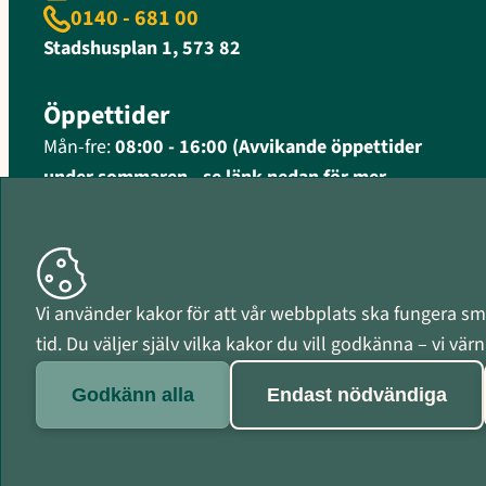
0140 - 681 00
Stadshusplan 1, 573 82
Öppettider
Mån-fre:
08:00 - 16:00 (Avvikande öppettider
under sommaren - se länk nedan för mer
information)
Fler öppettider och kontaktinformation
Organisationsnummer
Vi använder kakor för att vår webbplats ska fungera smi
212000-0597
tid. Du väljer själv vilka kakor du vill godkänna – vi vä
Godkänn alla
Endast nödvändiga