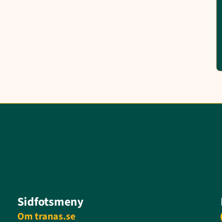
Sidfotsmeny
Om tranas.se