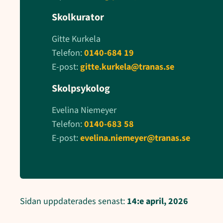
Skolkurator
Gitte Kurkela
Telefon:
0140-684 19
E-post:
gitte.kurkela@tranas.se
Skolpsykolog
Evelina Niemeyer
Telefon:
0140-683 58
E-post:
evelina.niemeyer@tranas.se
Sidan uppdaterades senast:
14:e april, 2026