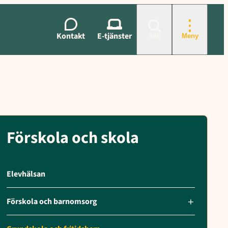
lytande, Föräldrasamverkan, Arbete mot kränkande behandling, Från
Kontakt
E-tjänster
Sök
Meny
Förskola och skola
Elevhälsan
Förskola och barnomsorg