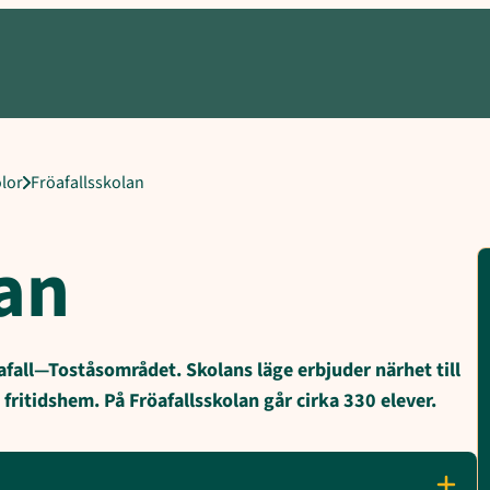
rädande rektor, Skolsköterska, Skolkurator, Skolpsykolog, Elevinf
lor
Fröafallsskolan
lan
öafall—Toståsområdet. Skolans läge erbjuder närhet till
fritidshem. På Fröafallsskolan går cirka 330 elever.