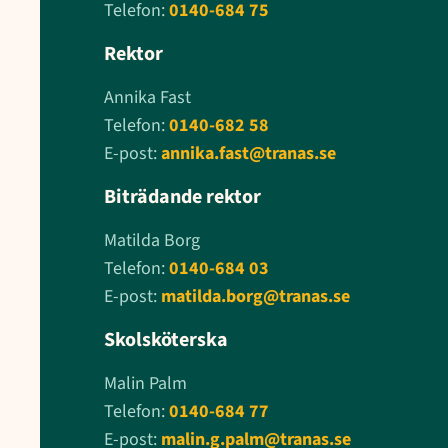
Telefon:
0140-684 75
Rektor
Annika Fast
Telefon:
0140-682 58
E-post:
annika.fast@tranas.se
Biträdande rektor
Matilda Borg
Telefon:
0140-684 03
E-post:
matilda.borg@tranas.se
Skolsköterska
Malin Palm
Telefon:
0140-684 77
E-post:
malin.g.palm@tranas.se