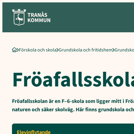
Sökord för intern sökning: Fröafallsskolan, Adress, Rektor, Bit
Hoppa
till
innehåll
Förskola och skola
Grundskola och fritidshem
Grundsko
Startsida
Fröafallssko
Fröafallsskolan är en F–6-skola som ligger mitt i Fr
naturen och säker skolväg. Här finns grundskola och 
Elevinflytande