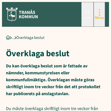
Sökord för intern sökning: Överklaga beslut, Vem får överklaga?, Ö
Hoppa
till
innehåll
Sök
Meny
Överklaga beslut
Startsida
Överklaga beslut
Du kan överklaga beslut som är fattade av
nämnder, kommunstyrelsen eller
kommunfullmäktige. Överklagan måste göras
skriftligt inom tre veckor från det att protokollet
har publicerats på anslagstavlan.
Du måste överklaga skriftligt inom tre veckor från