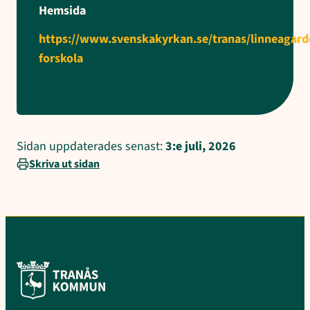
Hemsida
https://www.svenskakyrkan.se/tranas/linneagard
forskola
Sidan uppdaterades senast:
3:e juli, 2026
Skriva ut sidan