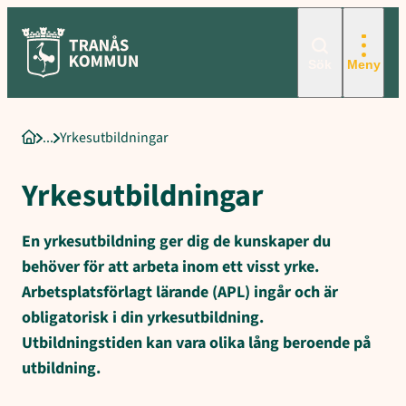
Sökord för intern sökning: Yrkesutbildningar, Andra utbildningsvä
Hoppa
till
innehåll
Sök
Meny
Yrkesutbildningar
Startsida
Yrkesutbildningar
En yrkesutbildning ger dig de kunskaper du
behöver för att arbeta inom ett visst yrke.
Arbetsplatsförlagt lärande (APL) ingår och är
obligatorisk i din yrkesutbildning.
Utbildningstiden kan vara olika lång beroende på
utbildning.