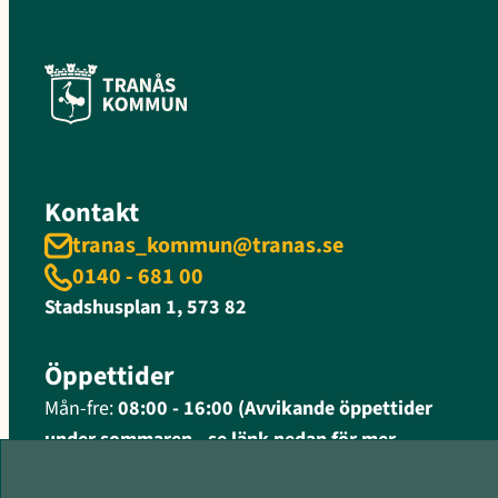
Kontakt
tranas_kommun@tranas.se
0140 - 681 00
Stadshusplan 1, 573 82
Öppettider
Mån-fre:
08:00 - 16:00 (Avvikande öppettider
under sommaren - se länk nedan för mer
information)