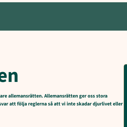
ätten?, Allemansrätten i skyddade naturområden, Fridlysta arter
en
 vare allemansrätten. Allemans­rätten ger oss stora
var att följa reglerna så att vi inte skadar djurlivet eller