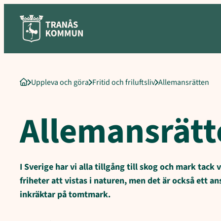
Sökord för intern sökning: Allemansrätten, Vad innebär allemansr
Hoppa
till
innehåll
Uppleva och göra
Fritid och friluftsliv
Allemansrätten
Startsida
Allemansrätt
I Sverige har vi alla tillgång till skog och mark tack
friheter att vistas i naturen, men det är också ett ans
inkräktar på tomtmark.