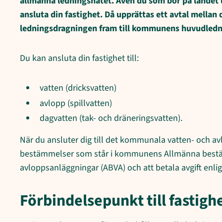
allmänna ledningsnätet. Även du som bor på landet 
ansluta din fastighet. Då upprättas ett avtal mella
ledningsdragningen fram till kommunens huvudledn
Du kan ansluta din fastighet till:
vatten (dricksvatten)
avlopp (spillvatten)
dagvatten (tak- och dräneringsvatten).
När du ansluter dig till det kommunala vatten- och avl
bestämmelser som står i kommunens Allmänna bestäm
avloppsanläggningar (ABVA) och att betala avgift enlig
Förbindelsepunkt till fastigh