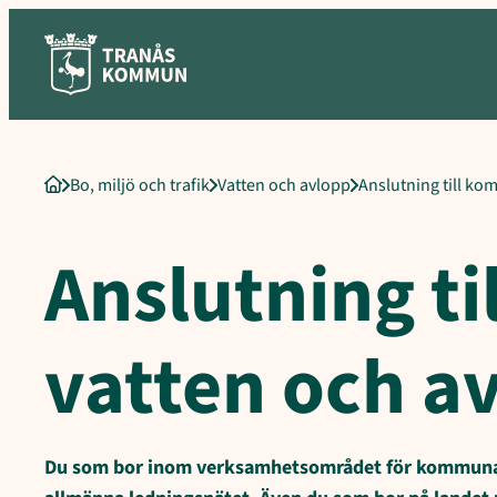
Sökord för intern sökning: Anslutning till kommunalt VA, Anslutni
Hoppa
till
innehåll
Bo, miljö och trafik
Vatten och avlopp
Anslutning till ko
Startsida
Anslutning t
vatten och a
Du som bor inom verksamhetsområdet för kommunalt v