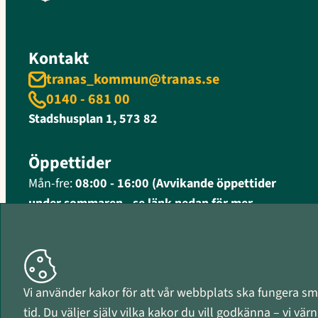
Kontakt
tranas_kommun@tranas.se
0140 - 681 00
Stadshusplan 1, 573 82
Öppettider
Mån-fre:
08:00 - 16:00 (Avvikande öppettider
under sommaren - se länk nedan för mer
information)
Fler öppettider och kontaktinformation
Organisationsnummer
Vi använder kakor för att vår webbplats ska fungera smi
212000-0597
tid. Du väljer själv vilka kakor du vill godkänna – vi vä