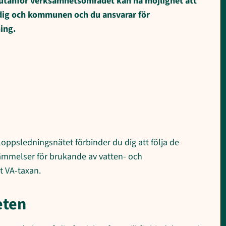
utanför verksamhets­området kan ha möjlighet att
n dig och kommunen och du ansvarar för
ing.
oppsledningsnätet förbinder du dig att följa de
melser för brukande av vatten- och
t VA-taxan.
eten