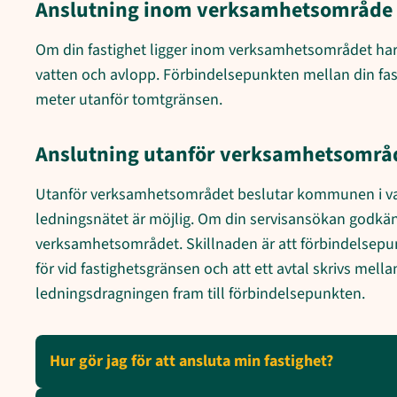
Anslutning inom verksamhetsområde
Om din fastighet ligger inom verksamhetsområdet har du
vatten och avlopp. Förbindelsepunkten mellan din fast
meter utanför tomtgränsen.
Anslutning utanför verksamhetsområ
Utanför verksamhetsområdet beslutar kommunen i varje
ledningsnätet är möjlig. Om din servisansökan godkän
verksamhetsområdet. Skillnaden är att förbindelsepunkte
för vid fastighetsgränsen och att ett avtal skrivs me
ledningsdragningen fram till förbindelsepunkten.
Hur gör jag för att ansluta min fastighet?