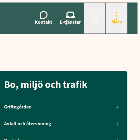
eten, Verksamhetsområde, Anslutning inom verksamhetsområde, Anslut
Kontakt
E-tjänster
Sök
Meny
Bo, miljö och trafik
Griftegården
Avfall och återvinning