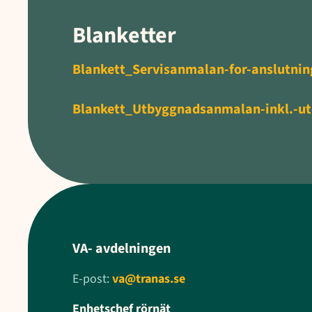
Blanketter
Blankett_Servisanmalan-for-anslutning
Blankett_Utbyggnadsanmalan-inkl.-ut
VA- avdelningen
E-post:
va@tranas.se
Enhetschef rörnät