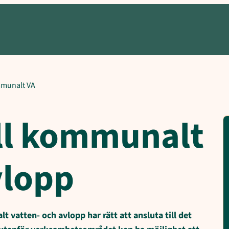
ng till kommunalt vatten och avlopp, Förbindelsepunkt till fastigh
mmunalt VA
ill kommunalt
vlopp
atten- och avlopp har rätt att ansluta till det